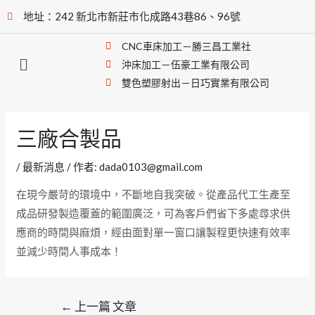
地址：242 新北市新莊市化成路43巷86、96號
CNC車床加工－勝三昌工業社
沖床加工－伍豪工業有限公司
雙色塑膠射出－日巧實業有限公司
三廠合製品
/
最新消息
/ 作者:
dada0103@gmail.com
在現今嚴苛的環境中，不斷地自我突破。從產品代工生產至
成品研發製造覆蓋的範圍廣泛，可為客戶們省下多處尋求供
應商的時間與麻煩，經由面對單一窗口讓製程更快速有效率
並減少時間人事成本！
←
上一篇 文章